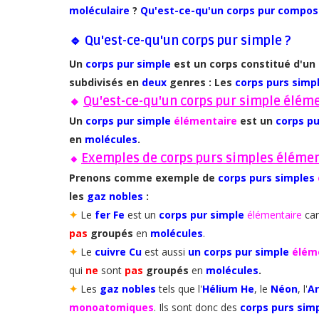
moléculaire
?
Qu'est-ce-qu'un corps pur compo
🔹
Qu'est-ce-qu'un corps pur simple ?
Un
corps pur simple
est un corps constitué d'un
subdivisés en
deux
genres : Les
corps purs simp
Qu'est-ce-qu'un corps pur simple éléme
🔸
Un
corps pur simple
élémentaire
est un
corps pu
en
molécules
.
Exemples de corps purs simples élémen
🔸
Prenons comme exemple de
corps purs simples
les
gaz nobles
:
✦
Le
fer Fe
est un
corps pur simple
élémentaire
car
pas
groupés
en
molécules
.
✦
Le
cuivre Cu
est aussi
un corps pur simple
élém
qui
ne
sont
pas
groupés
en
molécules
.
✦
Les
gaz nobles
tels que l'
Hélium He
, le
Néon
, l'
A
monoatomiques
. Ils sont donc des
corps purs sim