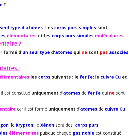
sé
?
seul type d'atomes
. Les
corps purs simples
sont
les
élémentaires
et les
corps purs simples
moléculaires
.
ntaire ?
r
formé d'
un seul type
d'
atomes
qui
ne
sont
pas
associés
taires :
élémentaires
les
corps
suivants : le
fer Fe
; le
cuivre Cu
et
 il est constitué
uniquement
d'
atomes
de
fer Fe
qui
ne
sont
entaire
car il est formé
uniquement
d'
atomes
de
cuivre Cu
rgon
, le
Krypton
, le
Xénon
sont des
corps purs
ples
élémentaires
puisque chaque
gaz noble
est constitué