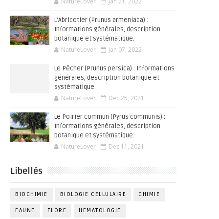
NatureLover
Jan 21, 2022
L'Abricotier (Prunus armeniaca) :
Informations générales, description
botanique et systématique.
NatureLover
Jan 07, 2022
Le Pêcher (Prunus persica) : Informations
générales, description botanique et
systématique.
NatureLover
Dec 25, 2021
Le Poirier commun (Pyrus communis) :
Informations générales, description
botanique et systématique.
NatureLover
Dec 11, 2021
Libellés
BIOCHIMIE
BIOLOGIE CELLULAIRE
CHIMIE
FAUNE
FLORE
HEMATOLOGIE