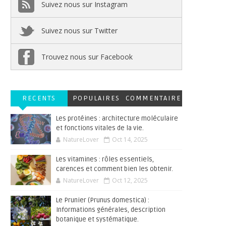
Suivez nous sur Instagram
Suivez nous sur Twitter
Trouvez nous sur Facebook
RECENTS
POPULAIRES
COMMENTAIRE
S
Les protéines : architecture moléculaire
et fonctions vitales de la vie.
NatureLover
Oct 14, 2025
Les vitamines : rôles essentiels,
carences et comment bien les obtenir.
NatureLover
Oct 12, 2025
Le Prunier (Prunus domestica) :
Informations générales, description
botanique et systématique.