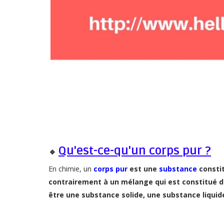
Qu'est-ce-qu'un corps pur ?
🔹
En chimie, un
corps pur
est une
substance
consti
contrairement à un mélange qui est constitué de
être une substance solide, une substance liqui