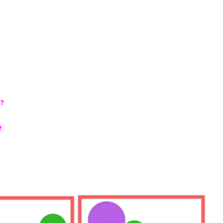
?
 ?
.
 ?