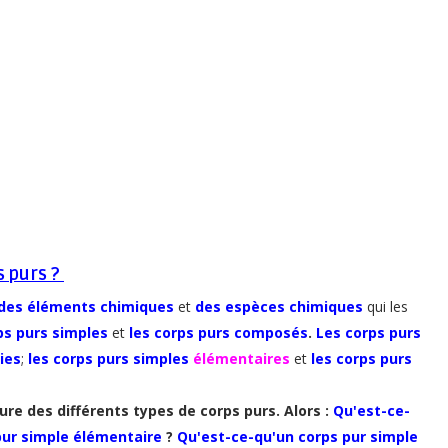
s purs ?
 des éléments chimiques
et
des espèces chimiques
qui les
ps
purs simples
et
les corps purs composés
.
Les corps purs
ies
;
les corps purs simples
élémentaires
et
les corps purs
ture des différents types de corps purs. Alors :
Qu'est-ce-
pur simple élémentaire
?
Qu'est-ce-qu'un corps pur simple